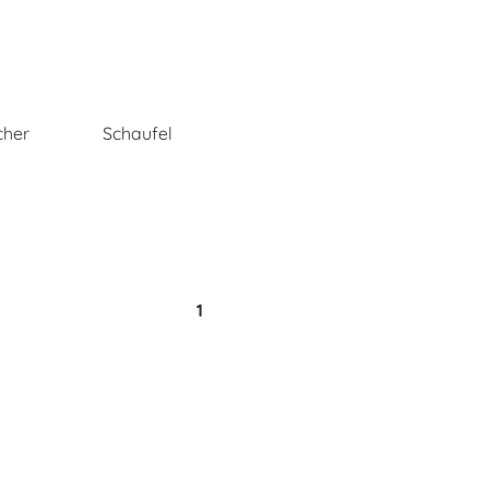
cher
Schaufel
1