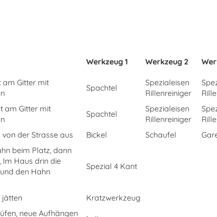
Werkzeug 1
Werkzeug 2
Wer
 am Gitter mit
Spezialeisen
Spez
Spachtel
en
Rillenreiniger
Rill
 am Gitter mit
Spezialeisen
Spez
Spachtel
en
Rillenreiniger
Rill
von der Strasse aus
Bickel
Schaufel
Gare
hn beim Platz, dann
 Im Haus drin die
Spezial 4 Kant
 und den Hahn
jätten
Kratzwerkzeug
üfen, neue Aufhängen