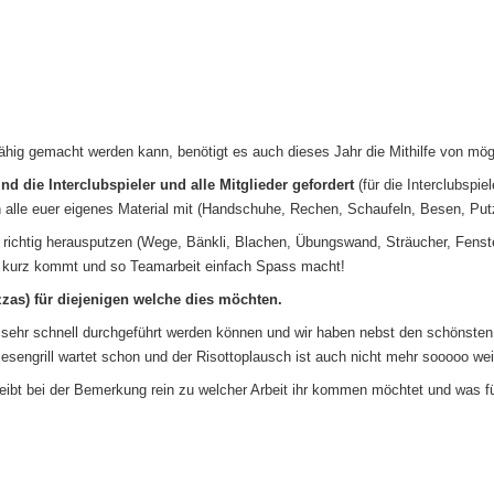
hig gemacht werden kann, benötigt es auch dieses Jahr die Mithilfe von mögli
nd die Interclubspieler und alle Mitglieder gefordert
(für die Interclubspie
alle euer eigenes Material mit (Handschuhe, Rechen, Schaufeln, Besen, Putz
richtig herausputzen (Wege, Bänkli, Blachen, Übungswand, Sträucher, Fenste
u kurz kommt und so Teamarbeit einfach Spass macht!
zas) für diejenigen welche dies möchten.
 sehr schnell durchgeführt werden können und wir haben nebst den schönsten
esengrill wartet schon und der Risottoplausch ist auch nicht mehr sooooo weit
eibt bei der Bemerkung rein zu welcher Arbeit ihr kommen möchtet und was für