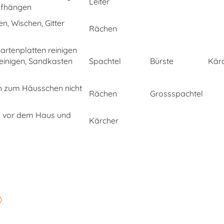
Leiter
ufhängen
n, Wischen, Gitter
Rächen
Gartenplatten reinigen
einigen, Sandkasten
Spachtel
Bürste
Kär
h zum Häusschen nicht
Rächen
Grossspachtel
l vor dem Haus und
Kärcher
)