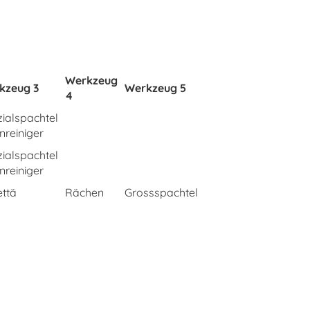
Werkzeug
kzeug 3
Werkzeug 5
4
ialspachtel
enreiniger
ialspachtel
enreiniger
ttä
Rächen
Grossspachtel