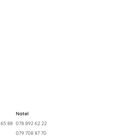
n
Natel
 65 88
078 892 62 22
079 708 87 70