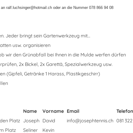
 an ralf.luchsinger@hotmail.ch oder an die Nummer 078 866 94 08
. Jeder bringt sein Gartenwerkzeug mit...
atten usw. organisieren
b wir den Grünabfall bei Ihnen in die Mulde werfen dürfen
rprüfen, 2x Bickel, 2x Garettä, Spezialwerkzeug usw.
n (Gipfeli, Getränke 1 Harass, Plastikgeschirr)
llen
Name
Vorname
Email
Telefo
den Platz
Joseph
David
info@josephtennis.ch
081 322
m Platz
Seliner
Kevin