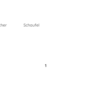
cher
Schaufel
1