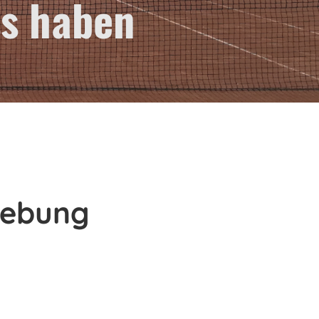
ss haben
gebung