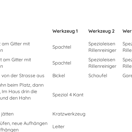
Werkzeug 1
Werkzeug 2
Wer
 am Gitter mit
Spezialeisen
Spez
Spachtel
en
Rillenreiniger
Rill
 am Gitter mit
Spezialeisen
Spez
Spachtel
en
Rillenreiniger
Rill
von der Strasse aus
Bickel
Schaufel
Gare
hn beim Platz, dann
 Im Haus drin die
Spezial 4 Kant
 und den Hahn
jätten
Kratzwerkzeug
üfen, neue Aufhängen
Leiter
ufhängen