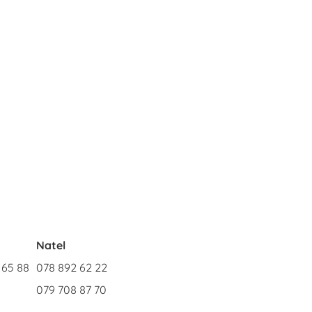
n
Natel
 65 88
078 892 62 22
079 708 87 70