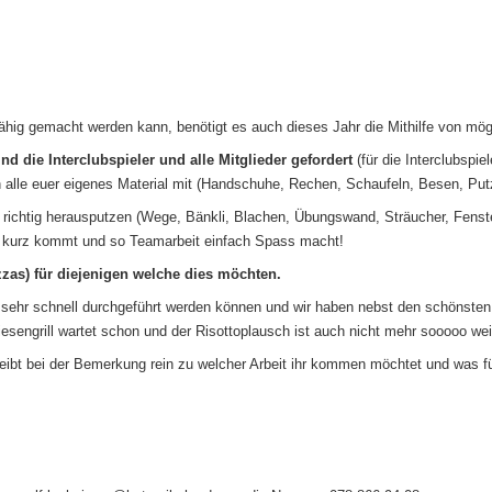
hig gemacht werden kann, benötigt es auch dieses Jahr die Mithilfe von mögli
nd die Interclubspieler und alle Mitglieder gefordert
(für die Interclubspie
alle euer eigenes Material mit (Handschuhe, Rechen, Schaufeln, Besen, Putz
richtig herausputzen (Wege, Bänkli, Blachen, Übungswand, Sträucher, Fenste
u kurz kommt und so Teamarbeit einfach Spass macht!
zas) für diejenigen welche dies möchten.
 sehr schnell durchgeführt werden können und wir haben nebst den schönsten
esengrill wartet schon und der Risottoplausch ist auch nicht mehr sooooo weit
eibt bei der Bemerkung rein zu welcher Arbeit ihr kommen möchtet und was für