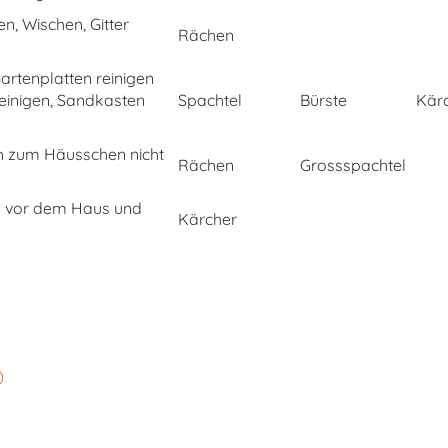
n, Wischen, Gitter
Rächen
Gartenplatten reinigen
einigen, Sandkasten
Spachtel
Bürste
Kär
h zum Häusschen nicht
Rächen
Grossspachtel
l vor dem Haus und
Kärcher
)