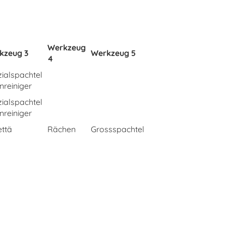
Werkzeug
kzeug 3
Werkzeug 5
4
ialspachtel
enreiniger
ialspachtel
enreiniger
ttä
Rächen
Grossspachtel