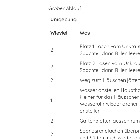
Grober Ablauf:
Umgebung
Wieviel
Was
Platz 1 Lösen vom Unkraut
2
Spachtel, dann Rillen leer
Platz 2 Lösen vom Unkraut
2
Spachtel, dann Rillen leer
2
Weg zum Häuschen jätten 
Wasser anstellen Hauptha
kleiner für das Häusschen,
1
Wasseruhr wieder drehen
anstellen
2
Gartenplatten aussen rum 
Sponosrenplachen überpr
2
und Süden auch wieder a